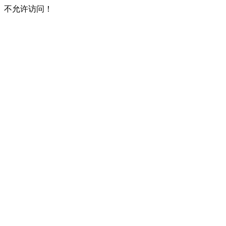
不允许访问！